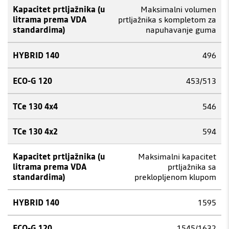
Maksimalni volumen
prtljažnika s kompletom za
napuhavanje guma
496
453/513
546
594
Maksimalni kapacitet
prtljažnika sa
preklopljenom klupom
1595
1545/1632