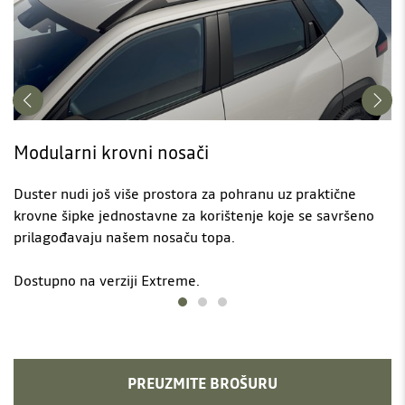
Modularni krovni nosači
Duster nudi još više prostora za pohranu uz praktične
krovne šipke jednostavne za korištenje koje se savršeno
prilagođavaju našem nosaču topa.
Dostupno na verziji Extreme.
PREUZMITE BROŠURU